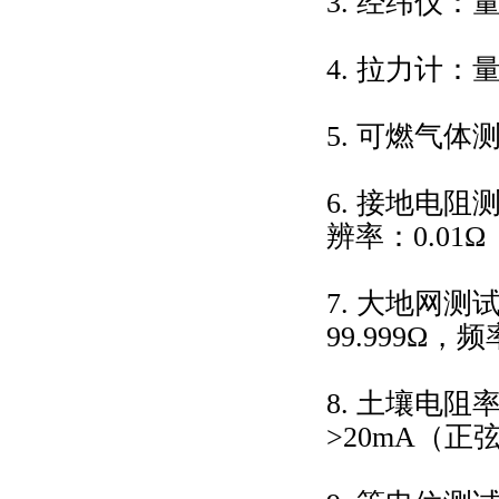
3. 经纬仪：量
4. 拉力计：量
5. 可燃气
6. 接地电
辨率：0.01Ω
7. 大地网测
99.999Ω，
8. 土壤电
>20mA（正