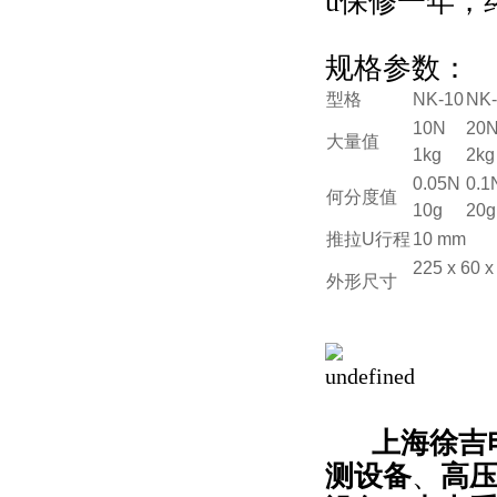
u保修一年，
规格参数：
型格
NK-10
NK-
10N
20
大量值
1kg
2k
0.05N
0.1
何分度值
10g
20
推拉U行程
10 mm
225 x 60 
外形尺寸
上海徐吉电
测设备
、
高