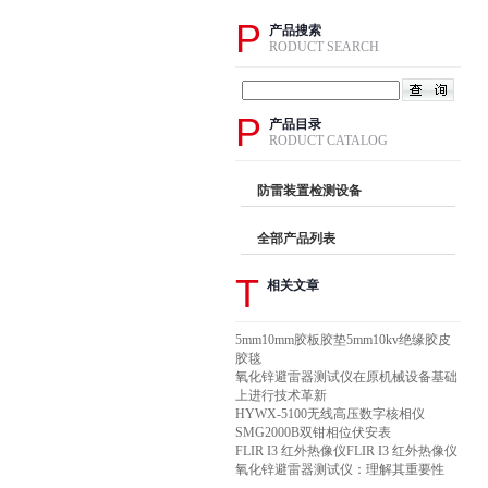
P
产品搜索
RODUCT SEARCH
P
产品目录
RODUCT CATALOG
防雷装置检测设备
全部产品列表
T
相关文章
5mm10mm胶板胶垫5mm10kv绝缘胶皮
胶毯
氧化锌避雷器测试仪在原机械设备基础
上进行技术革新
HYWX-5100无线高压数字核相仪
SMG2000B双钳相位伏安表
FLIR I3 红外热像仪FLIR I3 红外热像仪
氧化锌避雷器测试仪：理解其重要性