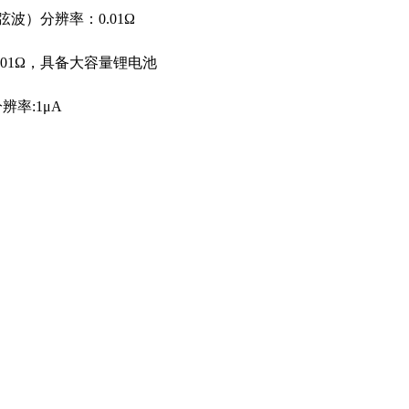
弦波）分辨率：0.01Ω
001Ω，具备大容量锂电池
辨率:1μA