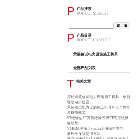
P
产品搜索
RODUCT SEARCH
P
产品目录
RODUCT CATALOG
承装修试电力设施施工机具
全部产品列表
T
相关文章
探秘承装修试电力设施施工机具：创新
驱动电力建设
承装修试电力设施施工机具的安全性能
及操作规范
ST绝缘垫ST高压绝缘胶板ST高压绝缘
橡胶垫
VM63A测振计vm63a上海徐吉电气
液压千斤顶使用方法