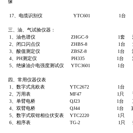
缘
电阻及吸收比
17、电缆识别仪 YTC601 1台 
三、油、气试验仪器：
1、油色谱仪 ZHGC-9 1套 油浸
2、闭口闪点仪 ZHBS-8 1台 油浸
3、酸值测定仪 ZBSZ-8 1台 油浸
4、PH测定仪 PH335 1台 油浸
5、绝缘油介电强度测试仪 YTC3601 1台 
四、常用仪器仪表
1、数字式兆欧表 YTC2672 1台 绝
2、万用表 MF47 1只 试验
3、单臂电桥 QJ23 1台 直
4、双臂电桥 QJ44 1台 直流
5、数字式双钳相位伏安表 YTC2220 1只 
6、相序表 TG-2 1只 指示三
的顺