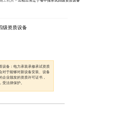
施工机具
> 出租出售辽宁省申报承试四级资质设备
12027,021-56422486
四级资质设备
质设备：电力承装承修承试资质
会对于能够对新设备安装、设备
的企业颁发的资质许可证书，
，受法律保护。